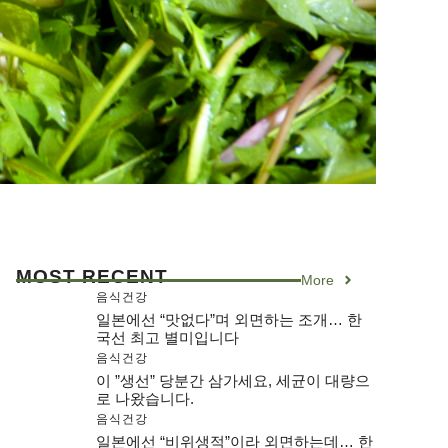
MOST RECENT
More
음식건강
일본에선 “맛없다”며 외면하는 조개… 한
국선 최고 별미입니다
음식건강
이 ”생선” 당분간 삼가세요, 세균이 대량으
로 나왔습니다.
음식건강
일본에선 “비위생적”이라 외면하는데… 한