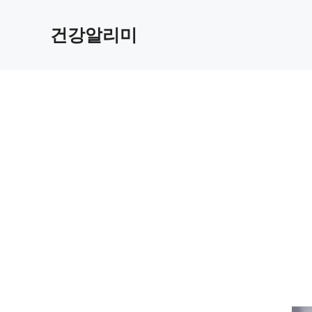
컨
텐
건강알리미
츠
로
건
너
뛰
기