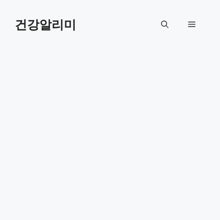
컨
텐
건강알리미
메
츠
로
뉴
건
너
뛰
기