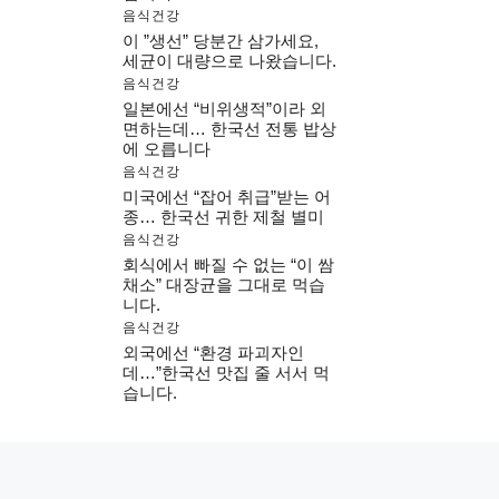
음식건강
이 ”생선” 당분간 삼가세요,
세균이 대량으로 나왔습니다.
음식건강
일본에선 “비위생적”이라 외
면하는데… 한국선 전통 밥상
에 오릅니다
음식건강
미국에선 “잡어 취급”받는 어
종… 한국선 귀한 제철 별미
음식건강
회식에서 빠질 수 없는 “이 쌈
채소” 대장균을 그대로 먹습
니다.
음식건강
외국에선 “환경 파괴자인
데…”한국선 맛집 줄 서서 먹
습니다.