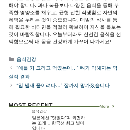
해야 합니다. 과다 복용보다 다양한 음식을 통해 부
족한 영양소를 채우고, 균형 잡힌 식생활로 자연의
혜택을 누리는 것이 중요합니다. 매일의 식사를 통
해 필요한 비타민을 적절히 확보하여 자신을 돌보는
것이 바람직합니다. 오늘부터라도 신선한 음식을 선
택함으로써 내 몸을 건강하게 가꾸어 나가세요!
카
음식건강
테
“애들 키 크라고 먹였는데…” 뼈가 약해지는 역
고
설적 결과
리
“입 냄새 줄이려다…” 장까지 망가졌습니다
MOST RECENT
More
음식건강
일본에선 “맛없다”며 외면하
는 조개… 한국선 최고 별미
입니다