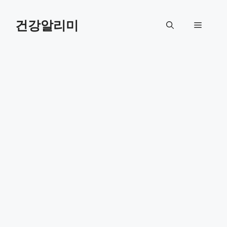
컨
텐
건강알리미
메
츠
로
뉴
건
너
뛰
기