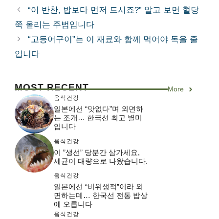
테
“이 반찬, 밥보다 먼저 드시죠?” 알고 보면 혈당
고
쭉 올리는 주범입니다
리
“고등어구이”는 이 재료와 함께 먹어야 독을 줄
입니다
MOST RECENT
More
음식건강
일본에선 “맛없다”며 외면하
는 조개… 한국선 최고 별미
입니다
음식건강
이 ”생선” 당분간 삼가세요,
세균이 대량으로 나왔습니다.
음식건강
일본에선 “비위생적”이라 외
면하는데… 한국선 전통 밥상
에 오릅니다
음식건강