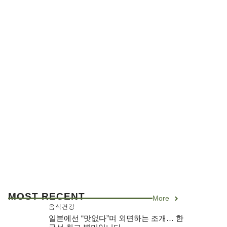
MOST RECENT
More
음식건강
일본에선 “맛없다”며 외면하는 조개… 한