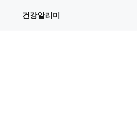
컨
텐
건강알리미
츠
로
건
너
뛰
기