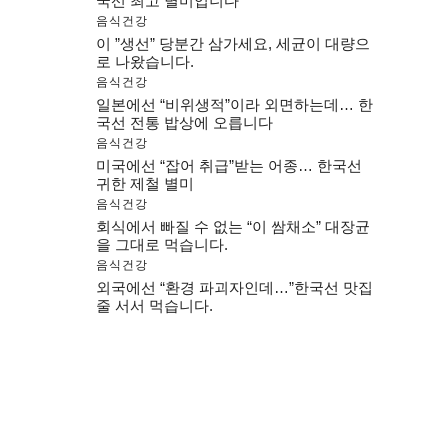
국선 최고 별미입니다
음식건강
이 ”생선” 당분간 삼가세요, 세균이 대량으
로 나왔습니다.
음식건강
일본에선 “비위생적”이라 외면하는데… 한
국선 전통 밥상에 오릅니다
음식건강
미국에선 “잡어 취급”받는 어종… 한국선
귀한 제철 별미
음식건강
회식에서 빠질 수 없는 “이 쌈채소” 대장균
을 그대로 먹습니다.
음식건강
외국에선 “환경 파괴자인데…”한국선 맛집
줄 서서 먹습니다.