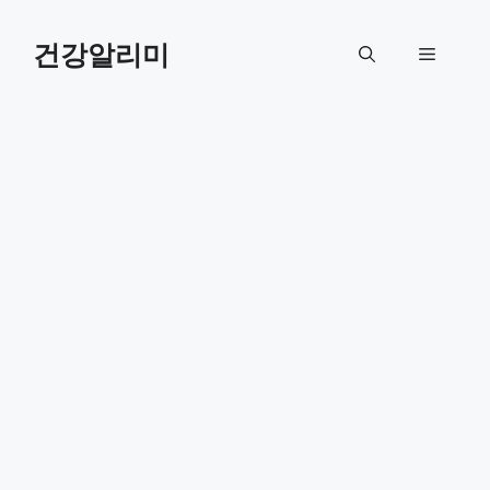
컨
텐
건강알리미
메
츠
로
뉴
건
너
뛰
기