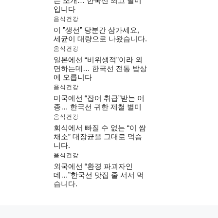
는 조개… 한국선 최고 별미
입니다
음식건강
이 ”생선” 당분간 삼가세요,
세균이 대량으로 나왔습니다.
음식건강
일본에선 “비위생적”이라 외
면하는데… 한국선 전통 밥상
에 오릅니다
음식건강
미국에선 “잡어 취급”받는 어
종… 한국선 귀한 제철 별미
음식건강
회식에서 빠질 수 없는 “이 쌈
채소” 대장균을 그대로 먹습
니다.
음식건강
외국에선 “환경 파괴자인
데…”한국선 맛집 줄 서서 먹
습니다.