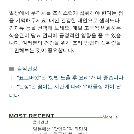
일상에서 무김치를 조심스럽게 섭취해야 한다는 점
을 기억해두세요. 대신 건강한 대안으로 샐러드나
견과류 등을 선택해 보세요. 매일 조금씩 변화하는
식습관이 당뇨 관리에 긍정적인 영향을 줄 수 있습
니다. 여러분의 건강을 위해 조리 방법과 섭취량을
고민해보는 것이 중요합니다.
카
음식건강
테
“표고버섯”은 ‘햇빛 노출 후 요리’가 더 좋습니다
고
“된장”은 끓이는 시간에 따라 유해물질 차이 납
리
니다
MOST RECENT
More
음식건강
일본에선 “맛없다”며 외면하