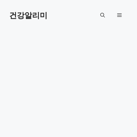
컨
텐
건강알리미
메
츠
로
뉴
건
너
뛰
기