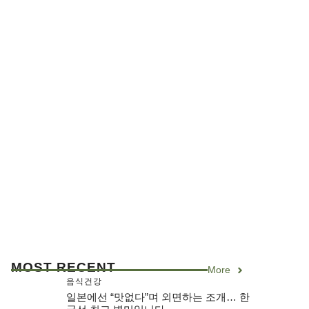
MOST RECENT
More
음식건강
일본에선 “맛없다”며 외면하는 조개… 한