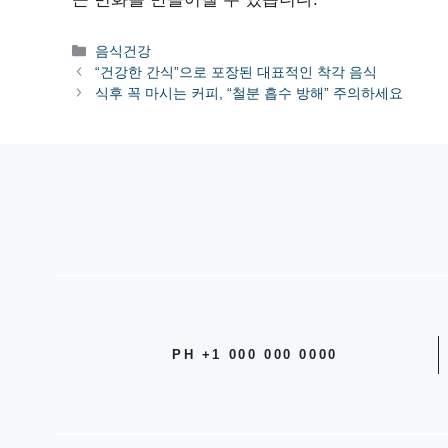
카
음식건강
테
“건강한 간식”으로 포장된 대표적인 착각 음식
고
식후 꼭 마시는 커피, “철분 흡수 방해” 주의하세요
리
PH +1 000 000 0000