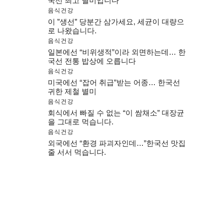
국선 최고 별미입니다
음식건강
이 ”생선” 당분간 삼가세요, 세균이 대량으
로 나왔습니다.
음식건강
일본에선 “비위생적”이라 외면하는데… 한
국선 전통 밥상에 오릅니다
음식건강
미국에선 “잡어 취급”받는 어종… 한국선
귀한 제철 별미
음식건강
회식에서 빠질 수 없는 “이 쌈채소” 대장균
을 그대로 먹습니다.
음식건강
외국에선 “환경 파괴자인데…”한국선 맛집
줄 서서 먹습니다.