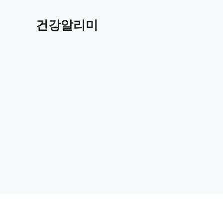
컨
텐
건강알리미
츠
로
건
너
뛰
기