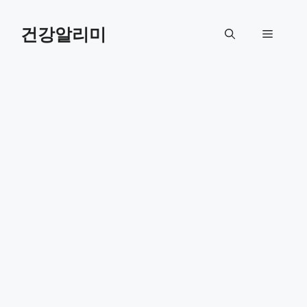
컨
텐
건강알리미
메
츠
로
뉴
건
너
뛰
기