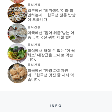
음식건강
일본에선 “비위생적”이라 외
면하는데… 한국선 전통 밥상
에 오릅니다
음식건강
미국에선 “잡어 취급”받는 어
종… 한국선 귀한 제철 별미
음식건강
회식에서 빠질 수 없는 “이 쌈
채소” 대장균을 그대로 먹습
니다.
음식건강
외국에선 “환경 파괴자인
데…”한국선 맛집 줄 서서 먹
습니다.
INFO