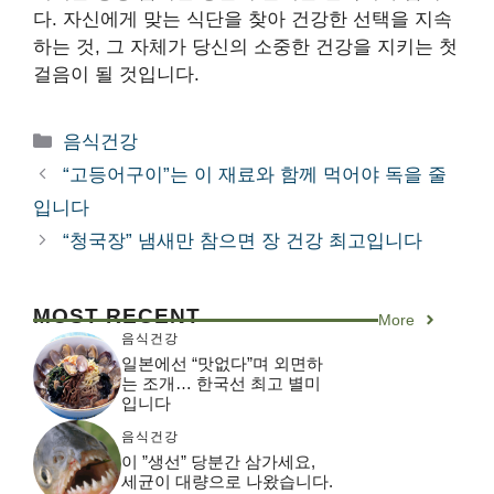
다. 자신에게 맞는 식단을 찾아 건강한 선택을 지속
하는 것, 그 자체가 당신의 소중한 건강을 지키는 첫
걸음이 될 것입니다.
카
음식건강
테
“고등어구이”는 이 재료와 함께 먹어야 독을 줄
고
입니다
리
“청국장” 냄새만 참으면 장 건강 최고입니다
MOST RECENT
More
음식건강
일본에선 “맛없다”며 외면하
는 조개… 한국선 최고 별미
입니다
음식건강
이 ”생선” 당분간 삼가세요,
세균이 대량으로 나왔습니다.