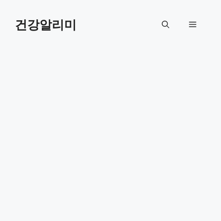
컨
텐
건강알리미
메
츠
로
뉴
건
너
뛰
기