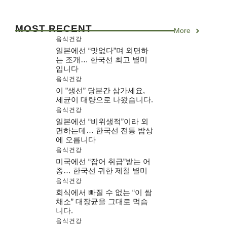
MOST RECENT
More
음식건강
일본에선 “맛없다”며 외면하
는 조개… 한국선 최고 별미
입니다
음식건강
이 ”생선” 당분간 삼가세요,
세균이 대량으로 나왔습니다.
음식건강
일본에선 “비위생적”이라 외
면하는데… 한국선 전통 밥상
에 오릅니다
음식건강
미국에선 “잡어 취급”받는 어
종… 한국선 귀한 제철 별미
음식건강
회식에서 빠질 수 없는 “이 쌈
채소” 대장균을 그대로 먹습
니다.
음식건강