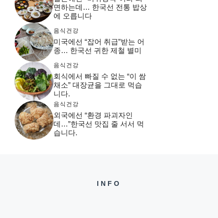
면하는데… 한국선 전통 밥상
에 오릅니다
음식건강
미국에선 “잡어 취급”받는 어
종… 한국선 귀한 제철 별미
음식건강
회식에서 빠질 수 없는 “이 쌈
채소” 대장균을 그대로 먹습
니다.
음식건강
외국에선 “환경 파괴자인
데…”한국선 맛집 줄 서서 먹
습니다.
INFO