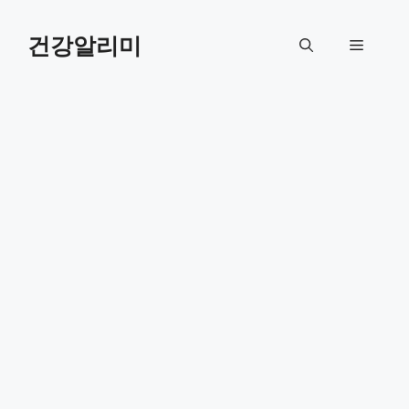
컨
텐
건강알리미
메
츠
로
뉴
건
너
뛰
기