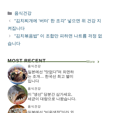
카
음식건강
테
“김치찌개에 ‘버터’ 한 조각” 넣으면 위 건강 지
고
켜집니다
리
“김치볶음밥” 이 조합만 피하면 나트륨 걱정 없
습니다
MOST RECENT
More
음식건강
일본에선 “맛없다”며 외면하
는 조개… 한국선 최고 별미
입니다
음식건강
이 ”생선” 당분간 삼가세요,
세균이 대량으로 나왔습니다.
음식건강
일본에선 “비위생적”이라 외