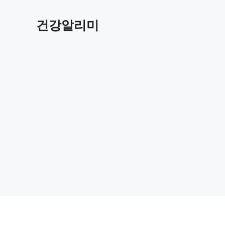
컨
텐
건강알리미
츠
로
건
너
뛰
기