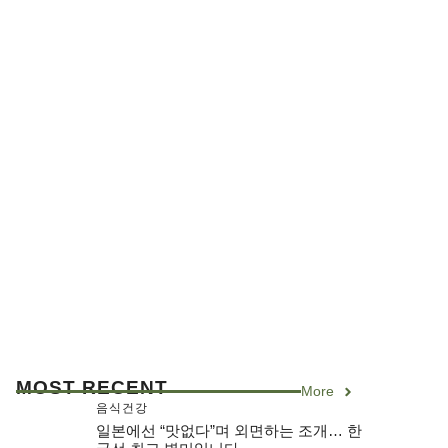
MOST RECENT
More
음식건강
일본에선 “맛없다”며 외면하는 조개… 한