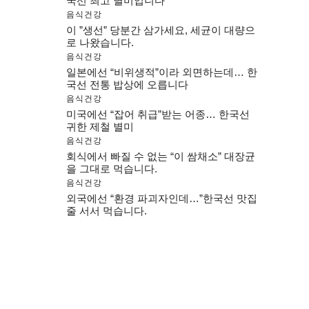
국선 최고 별미입니다
음식건강
이 ”생선” 당분간 삼가세요, 세균이 대량으
로 나왔습니다.
음식건강
일본에선 “비위생적”이라 외면하는데… 한
국선 전통 밥상에 오릅니다
음식건강
미국에선 “잡어 취급”받는 어종… 한국선
귀한 제철 별미
음식건강
회식에서 빠질 수 없는 “이 쌈채소” 대장균
을 그대로 먹습니다.
음식건강
외국에선 “환경 파괴자인데…”한국선 맛집
줄 서서 먹습니다.