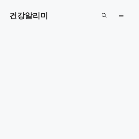
컨
텐
건강알리미
메
츠
로
뉴
건
너
뛰
기