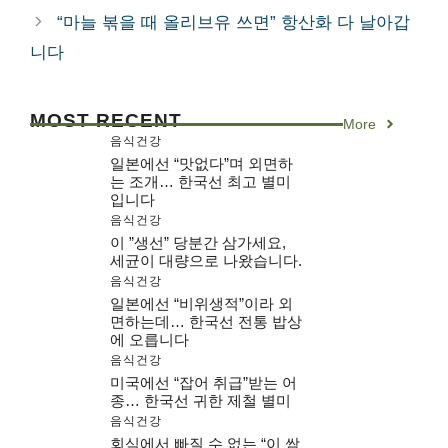
리
“마늘 볶을 때 올리브유 쓰면” 항산화 다 날아갑
니다
MOST RECENT
More
음식건강
일본에선 “맛없다”며 외면하
는 조개… 한국선 최고 별미
입니다
음식건강
이 ”생선” 당분간 삼가세요,
세균이 대량으로 나왔습니다.
음식건강
일본에선 “비위생적”이라 외
면하는데… 한국선 전통 밥상
에 오릅니다
음식건강
미국에선 “잡어 취급”받는 어
종… 한국선 귀한 제철 별미
음식건강
회식에서 빠질 수 없는 “이 쌈