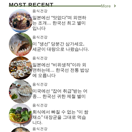
MOST RECENT
More
음식건강
일본에선 “맛없다”며 외면하
는 조개… 한국선 최고 별미
입니다
음식건강
이 ”생선” 당분간 삼가세요,
세균이 대량으로 나왔습니다.
음식건강
일본에선 “비위생적”이라 외
면하는데… 한국선 전통 밥상
에 오릅니다
음식건강
미국에선 “잡어 취급”받는 어
종… 한국선 귀한 제철 별미
음식건강
회식에서 빠질 수 없는 “이 쌈
채소” 대장균을 그대로 먹습
니다.
음식건강