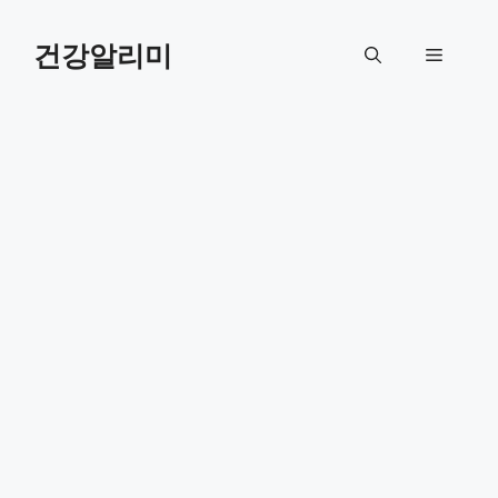
컨
텐
건강알리미
메
츠
로
뉴
건
너
뛰
기