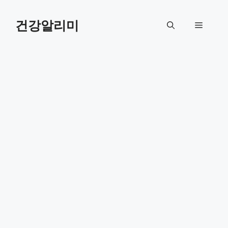
컨
텐
건강알리미
메
츠
로
뉴
건
너
뛰
기