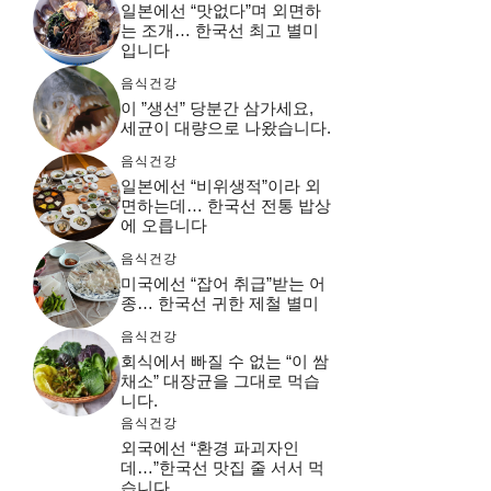
일본에선 “맛없다”며 외면하
는 조개… 한국선 최고 별미
입니다
음식건강
이 ”생선” 당분간 삼가세요,
세균이 대량으로 나왔습니다.
음식건강
일본에선 “비위생적”이라 외
면하는데… 한국선 전통 밥상
에 오릅니다
음식건강
미국에선 “잡어 취급”받는 어
종… 한국선 귀한 제철 별미
음식건강
회식에서 빠질 수 없는 “이 쌈
채소” 대장균을 그대로 먹습
니다.
음식건강
외국에선 “환경 파괴자인
데…”한국선 맛집 줄 서서 먹
습니다.