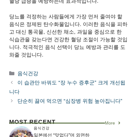
혈당 급증을 예방하는데 효과적입니다.
당뇨를 걱정하는 사람들에게 가장 먼저 줄여야 할
음식은 정제된 탄수화물입니다. 이러한 음식을 피하
고 대신 통곡물, 신선한 채소, 과일을 중심으로 한
식습관을 갖는다면 건강한 혈당 조절이 가능할 것입
니다. 적극적인 음식 선택이 당뇨 예방과 관리를 도
와줄 것입니다.
카
음식건강
테
이 습관만 바꿔도 “장 누수 증후군” 크게 개선됩
고
니다
리
단순히 끓여 먹으면 “심장병 위험 높아집니다”
MOST RECENT
More
음식건강
일본에선 “맛없다”며 외면하