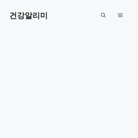
컨
텐
건강알리미
메
츠
로
뉴
건
너
뛰
기