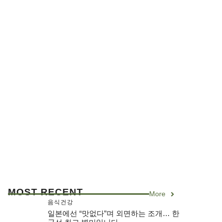
MOST RECENT
More
음식건강
일본에선 “맛없다”며 외면하는 조개… 한