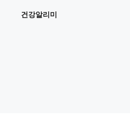
컨
텐
건강알리미
츠
로
건
너
뛰
기