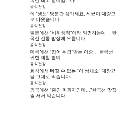
국선 최고 별미입니다
음식건강
이 ”생선” 당분간 삼가세요, 세균이 대량으
로 나왔습니다.
음식건강
일본에선 “비위생적”이라 외면하는데… 한
국선 전통 밥상에 오릅니다
음식건강
미국에선 “잡어 취급”받는 어종… 한국선
귀한 제철 별미
음식건강
회식에서 빠질 수 없는 “이 쌈채소” 대장균
을 그대로 먹습니다.
음식건강
외국에선 “환경 파괴자인데…”한국선 맛집
줄 서서 먹습니다.