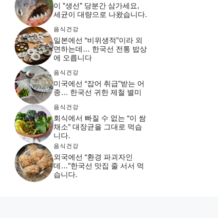
이 ”생선” 당분간 삼가세요,
세균이 대량으로 나왔습니다.
음식건강
일본에선 “비위생적”이라 외
면하는데… 한국선 전통 밥상
에 오릅니다
음식건강
미국에선 “잡어 취급”받는 어
종… 한국선 귀한 제철 별미
음식건강
회식에서 빠질 수 없는 “이 쌈
채소” 대장균을 그대로 먹습
니다.
음식건강
외국에선 “환경 파괴자인
데…”한국선 맛집 줄 서서 먹
습니다.