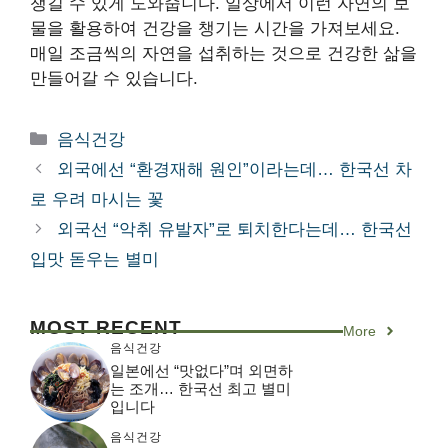
챙길 수 있게 도와줍니다. 일상에서 이런 자연의 보
물을 활용하여 건강을 챙기는 시간을 가져보세요.
매일 조금씩의 자연을 섭취하는 것으로 건강한 삶을
만들어갈 수 있습니다.
카
음식건강
테
외국에선 “환경재해 원인”이라는데… 한국선 차
고
로 우려 마시는 꽃
리
외국선 “악취 유발자”로 퇴치한다는데… 한국선
입맛 돋우는 별미
MOST RECENT
More
음식건강
일본에선 “맛없다”며 외면하
는 조개… 한국선 최고 별미
입니다
음식건강