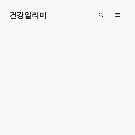
컨
텐
건강알리미
메
츠
로
뉴
건
너
뛰
기