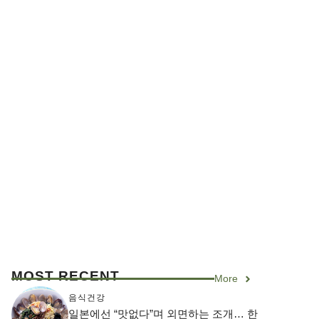
MOST RECENT
More
음식건강
일본에선 “맛없다”며 외면하는 조개… 한