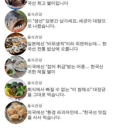
국선 최고 별미입니다
음식건강
이 ”생선” 당분간 삼가세요, 세균이 대량으
로 나왔습니다.
음식건강
일본에선 “비위생적”이라 외면하는데… 한
국선 전통 밥상에 오릅니다
음식건강
미국에선 “잡어 취급”받는 어종… 한국선
귀한 제철 별미
음식건강
회식에서 빠질 수 없는 “이 쌈채소” 대장균
을 그대로 먹습니다.
음식건강
외국에선 “환경 파괴자인데…”한국선 맛집
줄 서서 먹습니다.