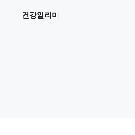
컨
텐
건강알리미
츠
로
건
너
뛰
기