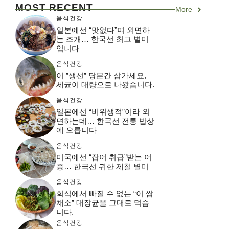
MOST RECENT
More
음식건강
일본에선 “맛없다”며 외면하
는 조개… 한국선 최고 별미
입니다
음식건강
이 ”생선” 당분간 삼가세요,
세균이 대량으로 나왔습니다.
음식건강
일본에선 “비위생적”이라 외
면하는데… 한국선 전통 밥상
에 오릅니다
음식건강
미국에선 “잡어 취급”받는 어
종… 한국선 귀한 제철 별미
음식건강
회식에서 빠질 수 없는 “이 쌈
채소” 대장균을 그대로 먹습
니다.
음식건강