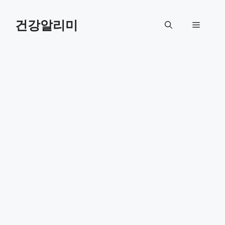
컨
텐
건강알리미
메
츠
로
뉴
건
너
뛰
기