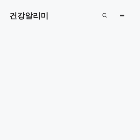
컨
텐
건강알리미
메
츠
로
뉴
건
너
뛰
기