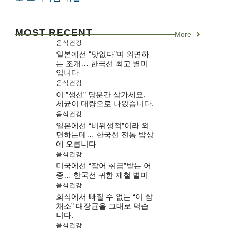
MOST RECENT
More
음식건강
일본에선 “맛없다”며 외면하
는 조개… 한국선 최고 별미
입니다
음식건강
이 ”생선” 당분간 삼가세요,
세균이 대량으로 나왔습니다.
음식건강
일본에선 “비위생적”이라 외
면하는데… 한국선 전통 밥상
에 오릅니다
음식건강
미국에선 “잡어 취급”받는 어
종… 한국선 귀한 제철 별미
음식건강
회식에서 빠질 수 없는 “이 쌈
채소” 대장균을 그대로 먹습
니다.
음식건강