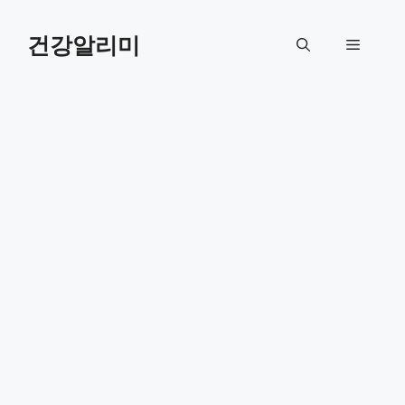
컨
텐
건강알리미
메
츠
로
뉴
건
너
뛰
기