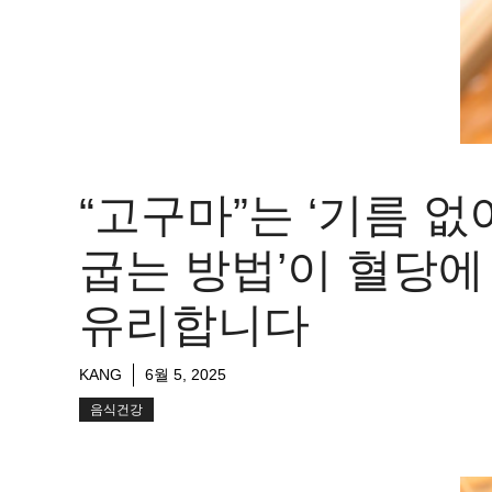
“고구마”는 ‘기름 없
굽는 방법’이 혈당에
유리합니다
KANG
6월 5, 2025
음식건강