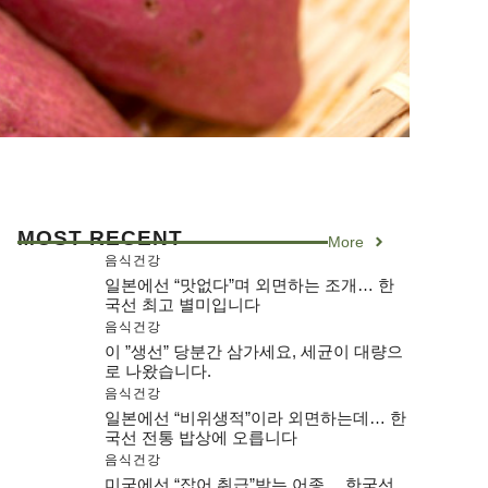
MOST RECENT
More
음식건강
일본에선 “맛없다”며 외면하는 조개… 한
국선 최고 별미입니다
음식건강
이 ”생선” 당분간 삼가세요, 세균이 대량으
로 나왔습니다.
음식건강
일본에선 “비위생적”이라 외면하는데… 한
국선 전통 밥상에 오릅니다
음식건강
미국에선 “잡어 취급”받는 어종… 한국선