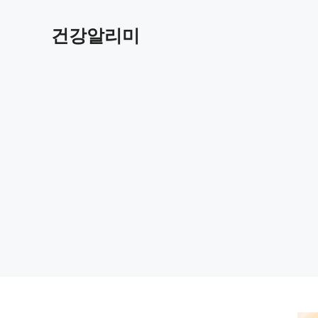
컨
텐
건강알리미
츠
로
건
너
뛰
기