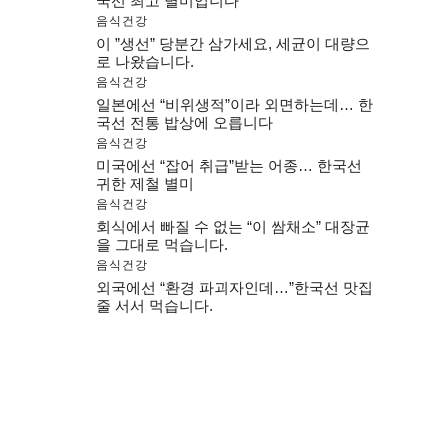
국선 최고 별미입니다
음식건강
이 ”생선” 당분간 삼가세요, 세균이 대량으
로 나왔습니다.
음식건강
일본에선 “비위생적”이라 외면하는데… 한
국선 전통 밥상에 오릅니다
음식건강
미국에선 “잡어 취급”받는 어종… 한국선
귀한 제철 별미
음식건강
회식에서 빠질 수 없는 “이 쌈채소” 대장균
을 그대로 먹습니다.
음식건강
외국에선 “환경 파괴자인데…”한국선 맛집
줄 서서 먹습니다.