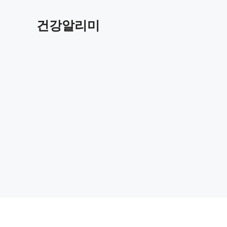
컨
텐
건강알리미
츠
로
건
너
뛰
기