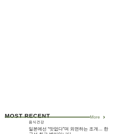
MOST RECENT
More
음식건강
일본에선 “맛없다”며 외면하는 조개… 한